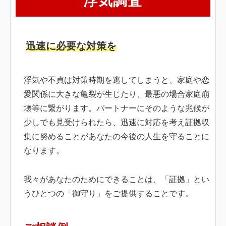
浮気調査
調
査
迅速に必要な対策を
（当
日・
浮気や不貞は対策時期を逃してしまうと、家庭や恋
即
愛関係に大きな亀裂が生じたり、最悪の場合家庭崩
日）
壊等に繋がります。パートナーにそのような兆候が
2025
少しでも見受けられたら、迅速に対応を考え証拠収
年
集に努めることがあなたの今後の人生を守ることに
12
なります。
月
12
我々があなたのためにできることは、「証拠」とい
日
うひとつの「御守り」をご提供することです。
by
サ
イ