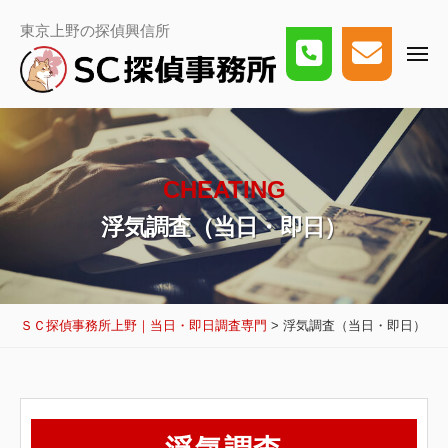
事
ー
コ
務
Ｓ
東京上野の探偵興信所
所
ン
Ｃ
上
メ
探
テ
野
ニ
偵
｜
ュ
ン
事
ー
当
務
日・
ツ
所
即
日
上
へ
調
野
ス
査
CHEATING
｜
専
当
キ
門
浮気調査（当日・即日）
日・
ッ
即
日
プ
調
査
専
ＳＣ探偵事務所上野｜当日・即日調査専門
>
浮気調査（当日・即日）
門
浮
気