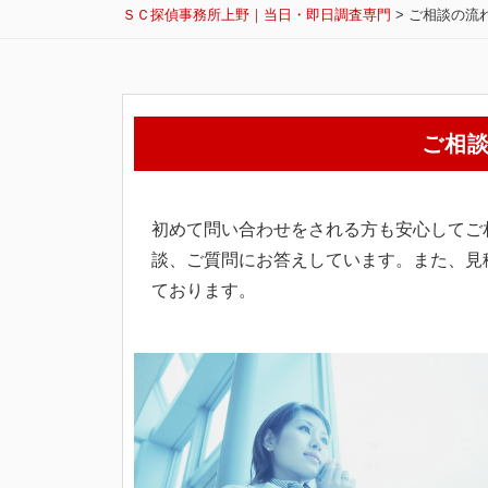
ＳＣ探偵事務所上野｜当日・即日調査専門
>
ご相談の流
ご
ご相
相
談
の
初めて問い合わせをされる方も安心してご
談、ご質問にお答えしています。また、見
流
ております。
れ
2025
年
12
月
4