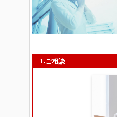
日
by
i3t_admin
1.ご相談