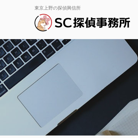
コ
務
Ｓ
東京上野の探偵興信所
所
Ｃ
ン
上
探
野
テ
偵
｜
事
ン
当
務
日・
ツ
所
即
日
上
へ
調
野
査
ス
｜
専
当
キ
門
日・
ッ
即
日
プ
調
査
専
門