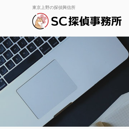
コ
務
Ｓ
東京上野の探偵興信所
所
Ｃ
ン
上
探
野
テ
偵
｜
事
ン
当
務
日・
ツ
所
即
日
上
へ
調
野
査
ス
｜
専
当
キ
門
日・
ッ
即
日
プ
調
査
専
門