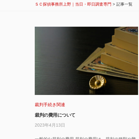
ＳＣ探偵事務所上野｜当日・即日調査専門
>
記事一覧
裁判手続き関連
裁判の費用について
2023年4月13日
by
サ
一般的な裁判の費用 裁判の費用は、裁判の種類や難