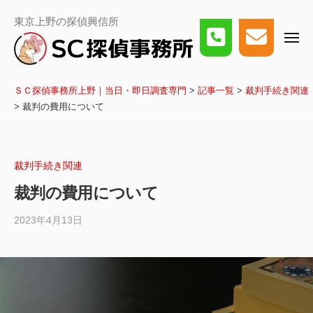
事
ー
コ
務
Ｓ
東京上野の探偵興信所
所
ン
Ｃ
上
メ
探
テ
野
ニ
偵
｜
ュ
ン
事
ー
当
務
日・
ツ
ＳＣ探偵事務所上野｜当日・即日調査専門
>
記事一覧
>
裁判手続き関連
所
即
日
上
へ
>
裁判の費用について
調
野
ス
査
｜
専
当
キ
門
日・
ッ
裁判手続き関連
即
日
プ
裁判の費用について
調
査
専
2023年4月13日
by
門
サ
イ
ト
管
理