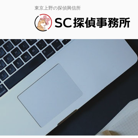
コ
務
Ｓ
東京上野の探偵興信所
所
Ｃ
ン
上
探
野
テ
偵
｜
事
ン
当
務
日・
ツ
所
即
日
上
へ
調
野
査
ス
｜
専
当
キ
門
日・
ッ
即
日
プ
調
査
専
門