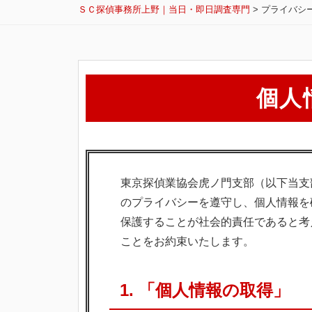
ＳＣ探偵事務所上野｜当日・即日調査専門
>
プライバシ
プ
個人
ラ
イ
バ
シ
東京探偵業協会虎ノ門支部（以下当支
ー
のプライバシーを遵守し、個人情報を
保護することが社会的責任であると考
ポ
ことをお約束いたします。
リ
シ
1. 「個人情報の取得」
ー