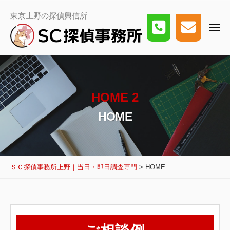
事
ー
コ
務
Ｓ
東京上野の探偵興信所
所
ン
Ｃ
上
メ
探
テ
野
ニ
偵
｜
ュ
ン
事
ー
当
務
日・
ツ
所
即
日
上
へ
調
野
ス
査
HOME 2
｜
専
当
キ
門
HOME
日・
ッ
即
日
プ
調
査
専
ＳＣ探偵事務所上野｜当日・即日調査専門
>
HOME
門
HOME