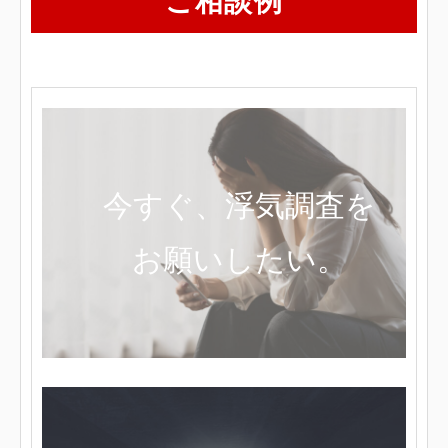
ご相談例
2025
年
12
月
10
カ
日
バ
by
ー
サ
今すぐ、浮気調査を
イ
リ
ト
ン
お願いしたい。
管
ク
理
人