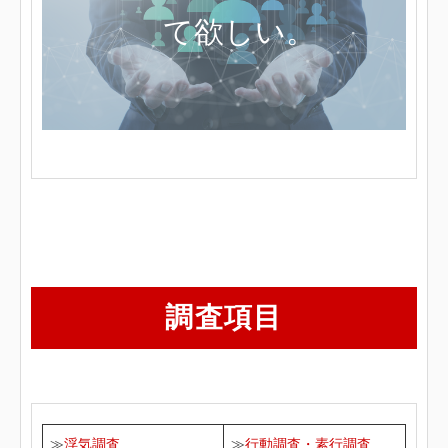
て欲しい。
調査項目
≫
浮気調査
≫
行動調査・素行調査