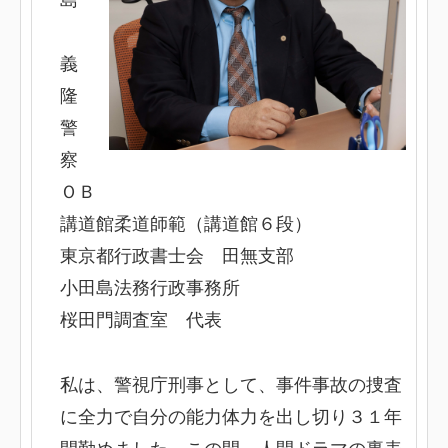
島
義
隆
警
察
ＯＢ
講道館柔道師範（講道館６段）
東京都行政書士会 田無支部
小田島法務行政事務所
桜田門調査室 代表
私は、警視庁刑事として、事件事故の捜査
に全力で自分の能力体力を出し切り３１年