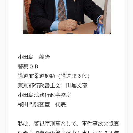
小田島 義隆
警察ＯＢ
講道館柔道師範（講道館６段）
東京都行政書士会 田無支部
小田島法務行政事務所
桜田門調査室 代表
私は、警視庁刑事として、事件事故の捜査