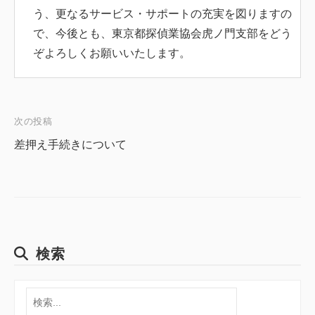
う、更なるサービス・サポートの充実を図りますの
で、今後とも、東京都探偵業協会虎ノ門支部をどう
ぞよろしくお願いいたします。
次の投稿
投
差押え手続きについて
稿
ナ
ビ
検索
ゲ
検
索