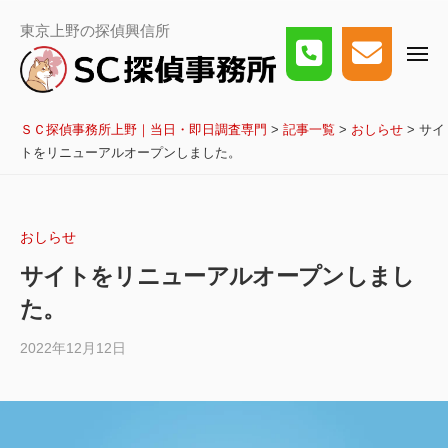
事
ー
コ
務
Ｓ
東京上野の探偵興信所
所
ン
Ｃ
上
メ
探
テ
野
ニ
偵
｜
ュ
ン
事
ー
当
務
日・
ツ
ＳＣ探偵事務所上野｜当日・即日調査専門
>
記事一覧
>
おしらせ
>
サイ
所
即
日
上
へ
トをリニューアルオープンしました。
調
野
ス
査
｜
専
当
キ
門
日・
ッ
おしらせ
即
日
プ
サイトをリニューアルオープンしまし
調
査
た。
専
門
2022年12月12日
by
i3t_admin